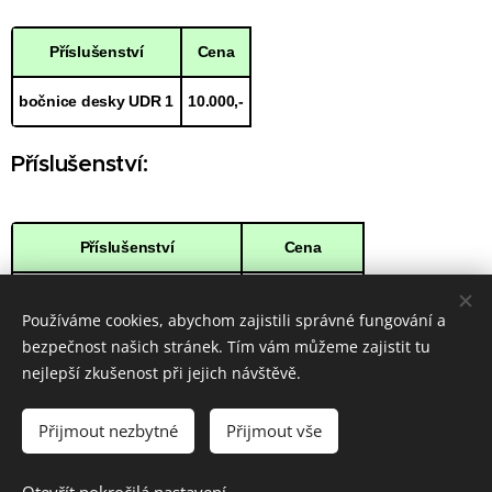
Příslušenství
Cena
bočnice desky UDR 1
10.000,-
Příslušenství:
Příslušenství
Cena
spodní pomocný rám traktoru
25.000-30.000,-
Používáme cookies, abychom zajistili správné fungování a
bezpečnost našich stránek. Tím vám můžeme zajistit tu
Ceny jsou uvedeny bez DPH.
nejlepší zkušenost při jejich návštěvě.
Přijmout nezbytné
Přijmout vše
© 2025 Všechna práva vyhrazena