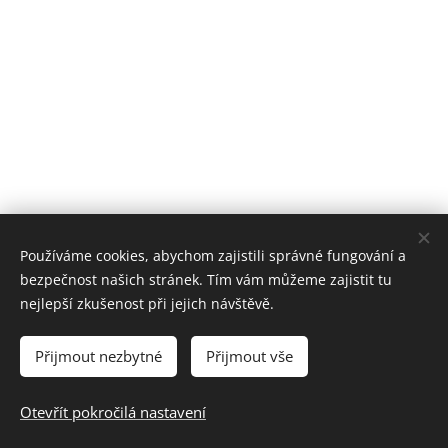
Používáme cookies, abychom zajistili správné fungování a
bezpečnost našich stránek. Tím vám můžeme zajistit tu
nejlepší zkušenost při jejich návštěvě.
Přijmout nezbytné
Přijmout vše
© 2025 Všechna práva vyhrazena
Otevřít pokročilá nastavení
Cookies