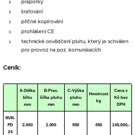
praporky
šrafování
příčné kopírování
prohlášení CE
technické osvědčení pluhu, který je schválen
pro provoz na poz. komunikacích
Ceník:
A-Délka
B-Prac.
C-Výška
Cena v
Hmotnost
břitu
šířka pluhu
pluhu
Kč bez
kg
mm
mm
mm
DPH
RVR-
PD
2.400
2.000
950
450
140.000,-
24