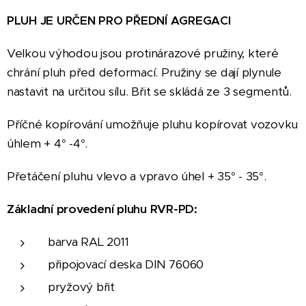
PLUH JE URČEN PRO PŘEDNÍ AGREGACI
Velkou výhodou jsou protinárazové pružiny, které
chrání pluh před deformací. Pružiny se dají plynule
nastavit na určitou sílu. Břit se skládá ze 3 segmentů.
Příčné kopírování umožňuje pluhu kopírovat vozovku
úhlem + 4° -4°.
Přetáčení pluhu vlevo a vpravo úhel + 35° - 35°.
Základní provedení pluhu RVR-PD:
barva RAL 2011
připojovací deska DIN 76060
pryžový břit