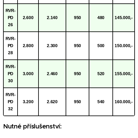
RVR-
PD
2.600
2.140
950
480
145.000,-
26
RVR-
PD
2.800
2.300
950
500
150.000,-
28
RVR-
PD
3.000
2.460
950
520
155.000,-
30
RVR-
PD
3.200
2.620
950
540
160.000,-
32
Nutné příslušenství: