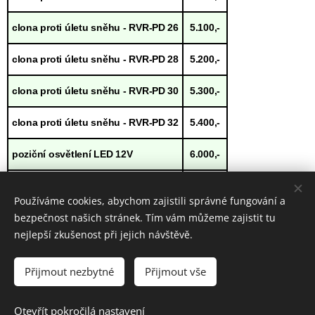
clona proti úletu sněhu - RVR-PD 26
5.100,-
clona proti úletu sněhu - RVR-PD 28
5.200,-
clona proti úletu sněhu - RVR-PD 30
5.300,-
clona proti úletu sněhu - RVR-PD 32
5.400,-
poziční osvětlení LED 12V
6.000,-
změna barvy RAL
3.000,-
Používáme cookies, abychom zajistili správné fungování a
bezpečnost našich stránek. Tím vám můžeme zajistit tu
Ceny jsou uvedeny bez DPH.
nejlepší zkušenost při jejich návštěvě.
Přijmout nezbytné
Přijmout vše
© 2025 Všechna práva vyhrazena
Otevřít pokročilá nastavení