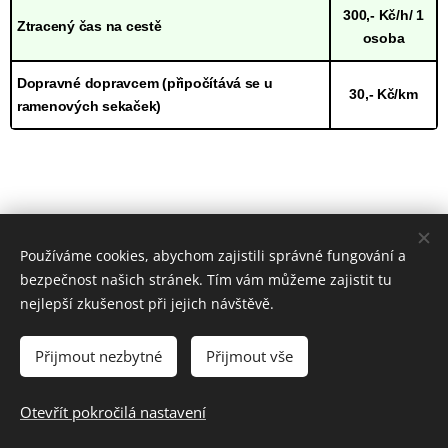
300,- Kč/h/ 1
Ztracený čas na cestě
osoba
Dopravné dopravcem (připočítává se u
30,- Kč/km
ramenových sekaček)
Používáme cookies, abychom zajistili správné fungování a
bezpečnost našich stránek. Tím vám můžeme zajistit tu
nejlepší zkušenost při jejich návštěvě.
Přijmout nezbytné
Přijmout vše
© 2025 Všechna práva vyhrazena
Otevřít pokročilá nastavení
Cookies