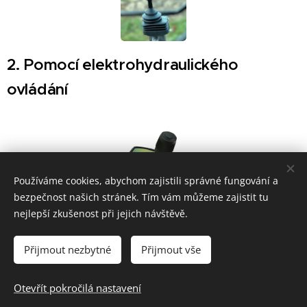
2. Pomocí elektrohydraulického
ovládání
Používáme cookies, abychom zajistili správné fungování a
bezpečnost našich stránek. Tím vám můžeme zajistit tu
nejlepší zkušenost při jejich návštěvě.
Přijmout nezbytné
Přijmout vše
© 2025 Všechna práva vyhrazena
Otevřít pokročilá nastavení
Cookies