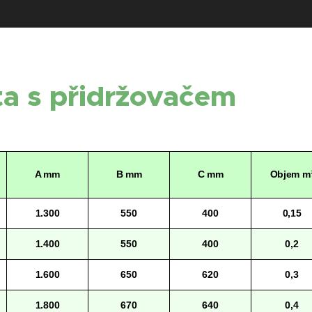
a s přidržovačem
A mm
B mm
C mm
Objem m
1.300
550
400
0,15
1.400
550
400
0,2
1.600
650
620
0,3
1.800
670
640
0,4