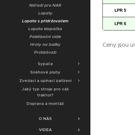
Nářadí pro NAR
LPR 5
Lopaty
Lopata s přidržovačem
LPR 6
Lopata klapačka
Paletizační vidle
Ceny jsou 
Hroty na balíky
Protizávaží
Sypače
Sněhové pluhy
Zvedací a upínací zařízení
Jaký typ stroje pro váš
traktor?
Doprava a montáž
O NÁS
VIDEA