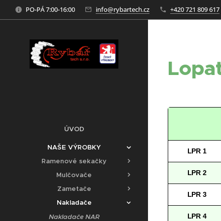
PO-PÁ 7:00-16:00
info@rybartech.cz
+420 721 809 617
Lopat
ÚVOD
NAŠE VÝROBKY
LPR 1
Ramenové sekačky
LPR 2
Mulčovače
Zametače
LPR 3
Nakladače
LPR 4
Nakladače NAR