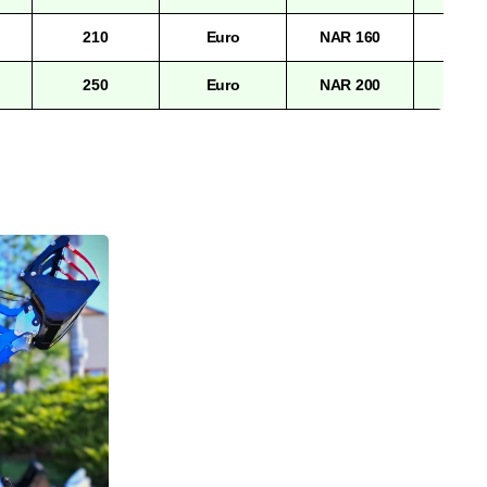
210
Euro
NAR 160
42.00
250
Euro
NAR 200
44.00