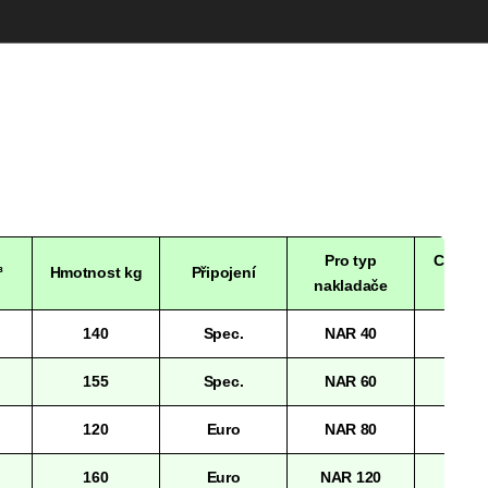
Pro typ
Cena K
³
Hmotnost kg
Připojení
nakladače
DP
140
Spec.
NAR 40
34.00
155
Spec.
NAR 60
36.00
120
Euro
NAR 80
38.00
160
Euro
NAR 120
40.00