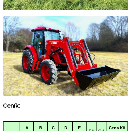
Ceník:
A
B
C
D
E
Cena Kč
F °
G °