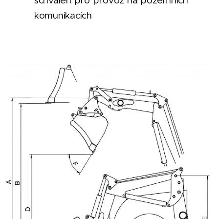
schválen pro provoz na pozemních
komunikacích