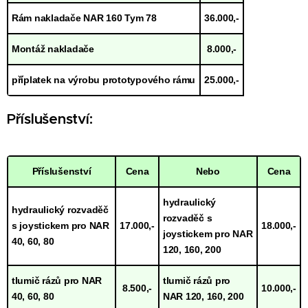
Rám nakladače NAR 160 Tym 78
36.000,-
Montáž nakladače
8.000,-
příplatek na výrobu prototypového rámu
25.000,-
Příslušenství:
Příslušenství
Cena
Nebo
Cena
hydraulický
hydraulický rozvaděč
rozvaděč s
s joystickem pro NAR
17.000,-
18.000,-
joystickem pro NAR
40, 60, 80
120, 160, 200
tlumič rázů pro NAR
tlumič rázů pro
8.500,-
10.000,-
40, 60, 80
NAR 120, 160, 200